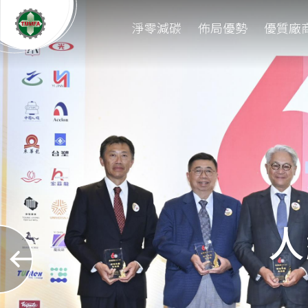
淨零減碳
佈局優勢
優質廠
人