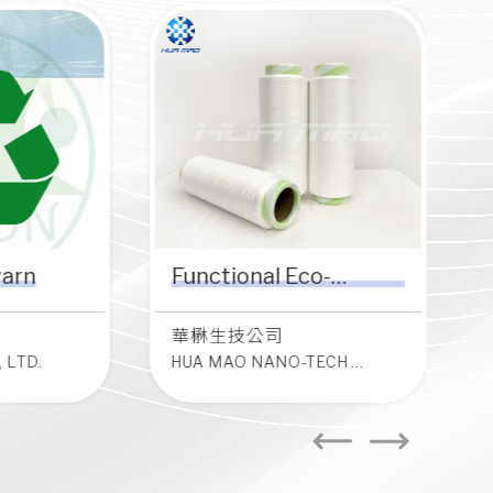
yarn
Functional Eco-
friendly recycled yarn
司
中紡科技實業公司
華楙生技公司
O.,LTD.
CHUNG SHING TEXTILE
Fu
 LTD.
HUA MAO NANO-TECH
CO.,LTD.
MARKETING CO., LTD.
了
了解更多