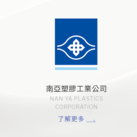
Cationic dyeable-
Chung shing
業公司
南亞塑膠工業公司
公司
中紡科技實業公司
TEXTILE
NAN YA PLASTICS
ITAL
DUSTRIAL CO.,
CHUNG SHING TEXTILE
MARKETING CO., LTD.
, LTD.
CORPORATION
了解更多