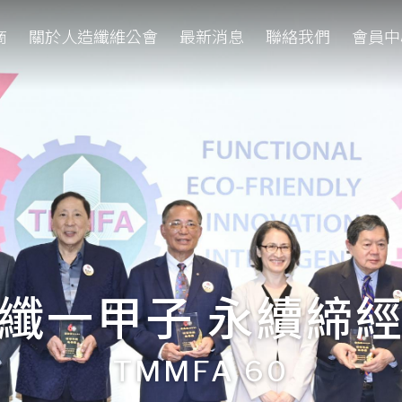
商
關於人造纖維公會
最新消息
聯絡我們
會員中
纖一甲子 永續締
TMMFA 60